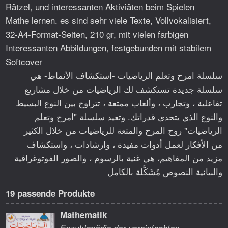
Rätzel, und interessanten Aktiviäten beim Spielen
Mathe lernen. es sind sehr viele Texte, Vollvokalisiert,
32-A4-Format-Seiten, 210 gr, mit vielen farbigen
Interessanten Abbildungen, festgebunden mit stabilem
Softcover
سلسلة امرح وتعلم الرياضيات -استكشاف الأنماط- هي
سلسلة جديدة تستكشف لك الرياضيات من خلال مشاريع
تفاعلية ، وتجارب ، وألعاب ممتعة ، تتراوح بين النوع البسيط
والنوع الذي يتحدى قدراتك. وتعيد سلسلة "امرح وتعلم
الرياضيات" روح المرح والمتعة للرياضيات من خلال الكثير
من الأفكار لعمل أدوات مفيدة ، وارشادات ، واستكشاف
مزيد من المفاهيم، هي غنية بالرسوم ، والصور الفوتوغرافية
والبيانية النصوص مُشَكَّلة بالكامل
19 passende Produkte
Mathematik
Enzyklopädie der vereinfachten