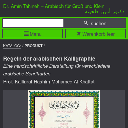
Dr. Amin Tahineh – Arabisch für Groß und Klein
دكتور أمين طحينة
suchen
Menu
Warenkorb leer
BREADCRUMP
KATALOG:
/
PRODUKT
/
NAVIGATION
Regeln der arabischen Kalligraphie
Eine handschriftliche Darstellung für verschiedene
arabische Schriftarten
Prof. Kalligraf Hashim Mohamed Al Khattat