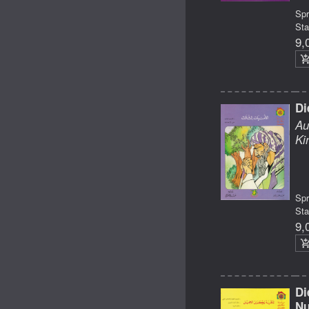
Sp
Sta
9,
Di
Au
Ki
Sp
Sta
9,
Di
Nu