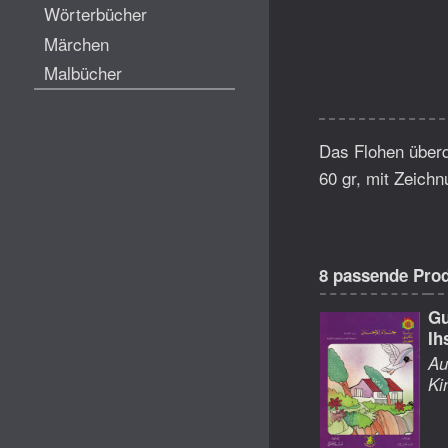
Wörterbücher
Märchen
Malbücher
Das Flohen überq
60 gr, mit Zeichn
8 passende Pro
Gu
Ih
Au
Ki