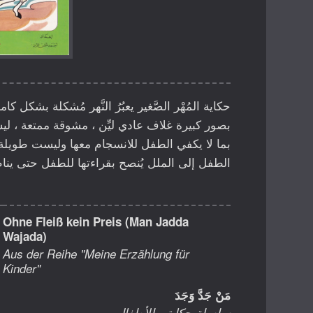
حكاية المُهْر الصَّغير يعبُرُ النَّهر مُشكلة بشكل كا
بصور كبيرة غلاف عادي ليِّن ، مشوقة ممتعة ، 
بما لا يكفي الطفل للانسجام معها وليست طويلة 
الطفل إلى الملل يُنصح بقراءتها للطفل حتى ينام
Ohne Fleiß kein Preis (Man Jadda
Wajada)
Aus der Reihe "Meine Erzählung für
Kinder"
مَنْ جَدَّ وَجَدَ
سلسلة حكايتي للأطفال