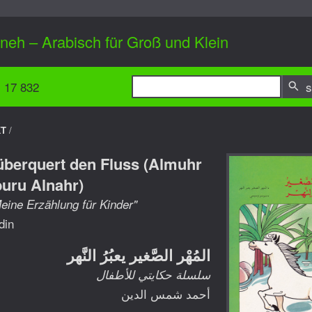
ineh – Arabisch für Groß und Klein
1 17 832
s
KT
/
überquert den Fluss (Almuhr
buru Alnahr)
eine Erzählung für Kinder"
din
المُهْر الصَّغير يعبُرُ النَّهر
سلسلة حكايتي للأطفال
أحمد شمس الدين