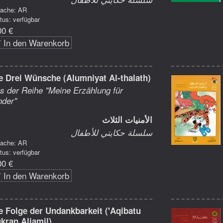
rache: AR
tus: verfügbar
00 €
In den Warenkorb
e Drei Wünsche (Alumniyat Al-thalath)
s der Reihe "Meine Erzählung für
nder"
الأمنيات الثلاث
سلسلة حكايتي للأطفال
rache: AR
tus: verfügbar
00 €
In den Warenkorb
e Folge der Undankbarkeit ('Aqibatu
kran Aljamil)