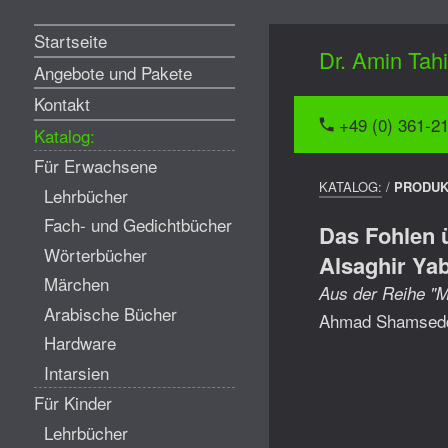
Menü
Startseite
Dr. Amin Tah
Angebote und Pakete
Kontakt
+49 (0) 361-2
Katalog:
Für Erwachsene
BREADCRUMP
KATALOG:
/
PRODU
Lehrbücher
NAVIGATION
Fach- und Gedichtbücher
Das Fohlen 
Wörterbücher
Alsaghir Ya
Märchen
Aus der Reihe "M
Arabische Bücher
Ahmad Shamsed
Hardware
Intarsien
Für Kinder
Lehrbücher