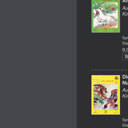
Al
Au
Ki
Sp
Sta
9,
Di
Nu
Au
Ki
Sp
Sta