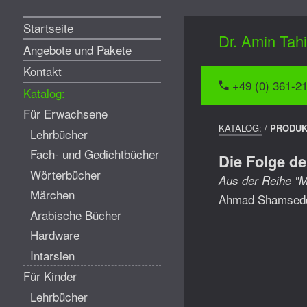
Menü
Startseite
Dr. Amin Tah
Angebote und Pakete
Kontakt
+49 (0) 361-2
Katalog:
Für Erwachsene
BREADCRUMP
KATALOG:
/
PRODU
Lehrbücher
NAVIGATION
Fach- und Gedichtbücher
Die Folge de
Wörterbücher
Aus der Reihe "M
Märchen
Ahmad Shamsed
Arabische Bücher
Hardware
Intarsien
Für Kinder
Lehrbücher