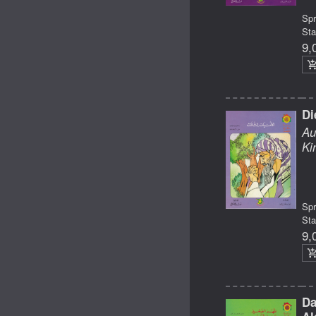
Sp
Sta
9,
Di
Au
Ki
Sp
Sta
9,
Da