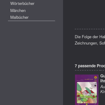
Wörterbücher
Märchen
Malbücher
Die Folge der Hab
Zeichnungen, Soft
7 passende Pro
Gu
Ih
Au
Ki