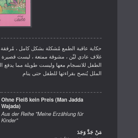
حكاية عاقبة الطمع مُشكلة بشكل كامل ، مُرفقة 
غلاف عادي ليِّن ، مشوقة ممتعة ، ليست قصيرة ب
الطفل للانسجام معها وليست طويلة مما يدفع ا
الملل يُنصح بقراءتها للطفل حتى ينام
Ohne Fleiß kein Preis (Man Jadda
Wajada)
Aus der Reihe "Meine Erzählung für
Kinder"
مَنْ جَدَّ وَجَدَ