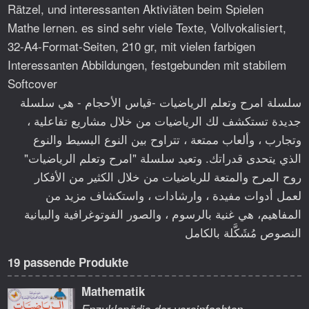
Rätzel, und interessanten Aktiviäten beim Spielen
Mathe lernen. es sind sehr viele Texte, Vollvokalisiert,
32-A4-Format-Seiten, 210 gr, mit vielen farbigen
Interessanten Abbildungen, festgebunden mit stabilem
Softcover
سلسلة امرح وتعلم الرياضيات -قياس الأحجام - هي سلسلة
جديدة تستكشف لك الرياضيات من خلال مشاريع تفاعلية ،
وتجارب ، وألعاب ممتعة ، تتراوح بين النوع البسيط والنوع
الذي يتحدى قدراتك. وتعيد سلسلة "امرح وتعلم الرياضيات"
روح المرح والمتعة للرياضيات من خلال الكثير من الأفكار
لعمل أدوات مفيدة ، وارشادات ، واستكشاف مزيد من
المفاهيم، هي غنية بالرسوم ، والصور الفوتوغرافية والبيانية
النصوص مُشَكَّلة بالكامل
19 passende Produkte
Mathematik
Enzyklopädie der vereinfachten