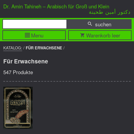
Dr. Amin Tahineh – Arabisch für Groß und Klein
دكتور أمين طحينة
suchen
Menu
Warenkorb leer
BREADCRUMP
KATALOG:
/
FÜR ERWACHSENE
/
NAVIGATION
Für Erwachsene
547 Produkte